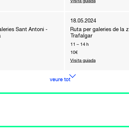
Visita guiada
18.05.2024
leries Sant Antoni -
Ruta per galeries de la 
a
Trafalgar
11
–
14
h
10€
Visita guiada
veure tot