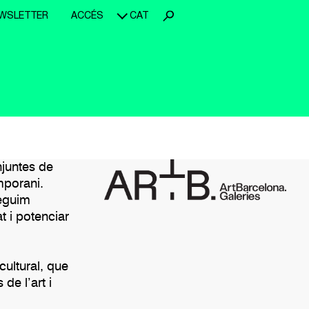
WSLETTER
ACCÉS
CAT
njuntes de
mporani.
seguim
at i potenciar
ultural, que
de l’art i