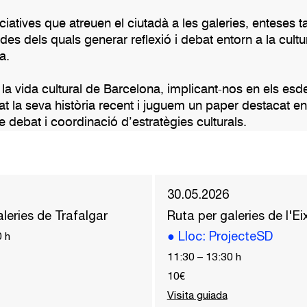
iatives que atreuen el ciutadà a les galeries, enteses
des dels quals generar reflexió i debat entorn a la cultu
a.
 la vida cultural de Barcelona, implicant-nos en els es
t la seva història recent i juguem un paper destacat en
 debat i coordinació d’estratègies culturals.
30.05.2026
leries de Trafalgar
Ruta per galeries de l'E
●
Lloc
: ProjecteSD
0
h
11:30
–
13:30
h
10€
Visita guiada