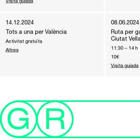
Visita guiada
14.12.2024
08.06.2024
Tots a una per València
Ruta per ga
Ciutat Vell
Activitat gratuïta
11:30
–
14
h
Altres
10€
Visita guiada