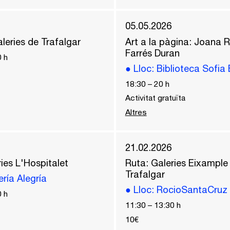
05.05.2026
leries de Trafalgar
Art a la pàgina: Joana R
Farrés Duran
0
h
●
Lloc
: Biblioteca Sofia
18:30
–
20
h
Activitat gratuïta
Altres
21.02.2026
ies L'Hospitalet
Ruta: Galeries Eixample
Trafalgar
ería Alegría
●
Lloc
: RocioSantaCruz
0
h
11:30
–
13:30
h
10€