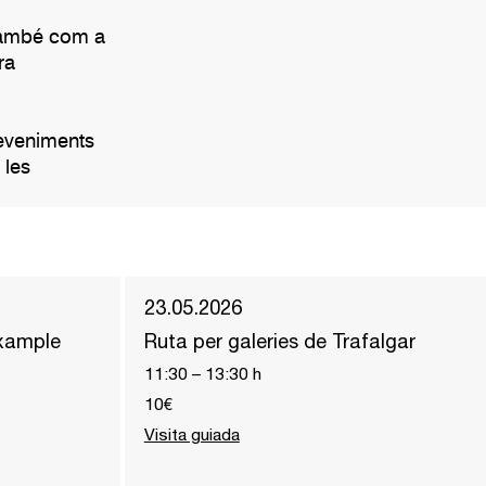
 també com a
ra
deveniments
 les
23.05.2026
ixample
Ruta per galeries de Trafalgar
11:30
–
13:30
h
10€
Visita guiada