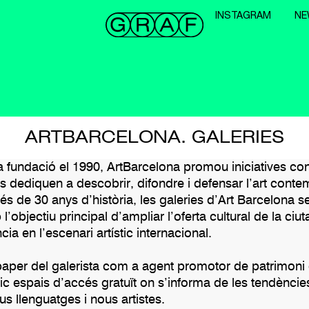
INSTAGRAM
NE
ARTBARCELONA. GALERIES
a fundació el 1990, ArtBarcelona promou iniciatives co
s dediquen a descobrir, difondre i defensar l’art conte
s de 30 anys d’història, les galeries d’Art Barcelona 
l’objectiu principal d’ampliar l’oferta cultural de la ciut
cia en l’escenari artístic internacional.
aper del galerista com a agent promotor de patrimoni c
lic espais d’accés gratuït on s’informa de les tendències 
s llenguatges i nous artistes.