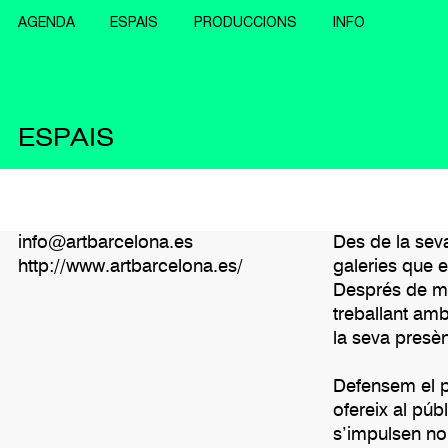
AGENDA
ESPAIS
PRODUCCIONS
INFO
ESPAIS
info@artbarcelona.es
Des de la sev
http://www.artbarcelona.es/
galeries que e
Després de mé
treballant amb 
la seva presèn
Defensem el p
ofereix al púb
s’impulsen nou