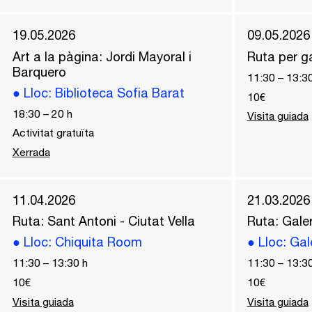
19.05.2026
09.05.2026
Art a la pàgina: Jordi Mayoral i
Ruta per ga
Barquero
11:30
–
13:3
●
Lloc
: Biblioteca Sofia Barat
10€
18:30
–
20
h
Visita guiada
Activitat gratuïta
Xerrada
11.04.2026
21.03.2026
Ruta: Sant Antoni - Ciutat Vella
Ruta: Galer
●
Lloc
: Chiquita Room
●
Lloc
: Gal
11:30
–
13:30
h
11:30
–
13:3
10€
10€
Visita guiada
Visita guiada