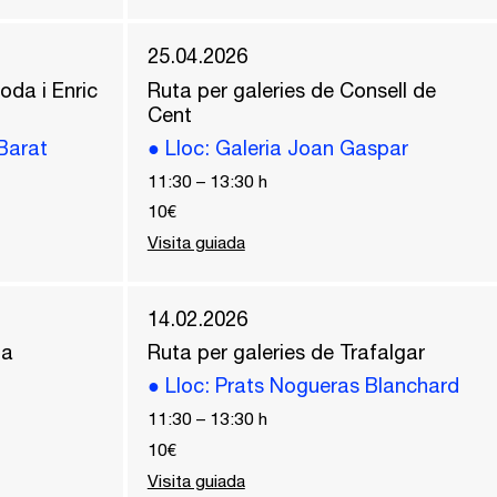
25.04.2026
oda i Enric
Ruta per galeries de Consell de
Cent
 Barat
●
Lloc
: Galeria Joan Gaspar
11:30
–
13:30
h
10€
Visita guiada
14.02.2026
 a
Ruta per galeries de Trafalgar
●
Lloc
: Prats Nogueras Blanchard
11:30
–
13:30
h
10€
Visita guiada