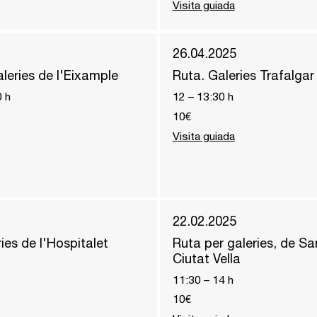
Visita guiada
26.04.2025
leries de l'Eixample
Ruta. Galeries Trafalgar
0
h
12
–
13:30
h
10€
Visita guiada
22.02.2025
ies de l'Hospitalet
Ruta per galeries, de Sa
Ciutat Vella
11:30
–
14
h
10€