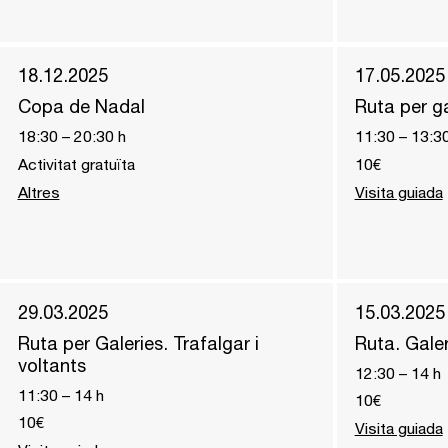
18.12.2025
17.05.2025
Copa de Nadal
Ruta per ga
18:30
–
20:30
h
11:30
–
13:3
Activitat gratuïta
10€
Altres
Visita guiada
29.03.2025
15.03.2025
Ruta per Galeries. Trafalgar i
Ruta. Galer
voltants
12:30
–
14
h
11:30
–
14
h
10€
10€
Visita guiada