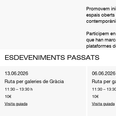
Promovem inic
espais oberts 
contemporàni
Participem en
que han marca
plataformes de
ESDEVENIMENTS PASSATS
13.06.2026
06.06.2026
Ruta per galeries de Gràcia
Ruta per ga
11:30
–
13:30
h
11:30
–
13:3
10€
10€
Visita guiada
Visita guiada