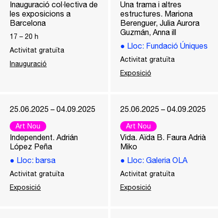
Inauguració col·lectiva de
Una trama i altres
les exposicions a
estructures. Mariona
Barcelona
Berenguer, Julia Aurora
Guzmán, Anna ill
17
–
20
h
●
Lloc
: Fundació Úniques
Activitat gratuïta
Activitat gratuïta
Inauguració
Exposició
25.06.2025 – 04.09.2025
25.06.2025 – 04.09.2025
Art Nou
Art Nou
Independent. Adrián
Vida. Aïda B. Faura Adrià
López Peña
Miko
●
Lloc
: barsa
●
Lloc
: Galeria OLA
Activitat gratuïta
Activitat gratuïta
Exposició
Exposició