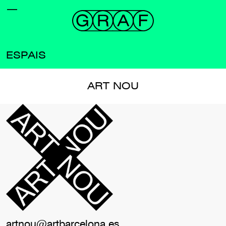
ESPAIS
ART NOU
artnou@artbarcelona.es