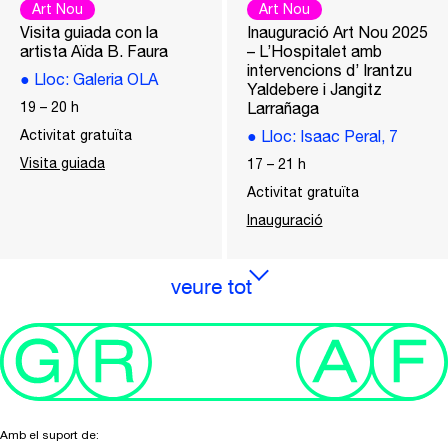
Art Nou
Art Nou
Visita guiada con la
Inauguració Art Nou 2025
artista Aïda B. Faura
– L’Hospitalet amb
intervencions d’ Irantzu
●
Lloc
: Galeria OLA
Yaldebere i Jangitz
19
–
20
h
Larrañaga
Activitat gratuïta
●
Lloc
: Isaac Peral, 7
Visita guiada
17
–
21
h
Activitat gratuïta
Inauguració
veure tot
Amb el suport de: