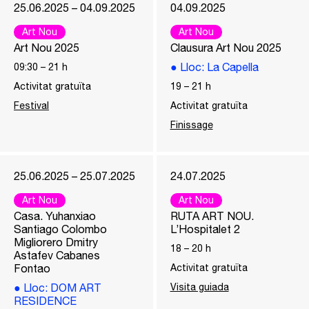
25.06.2025 – 04.09.2025
04.09.2025
Art Nou
Art Nou
Art Nou 2025
Clausura Art Nou 2025
●
Lloc
: La Capella
09:30
–
21
h
Activitat gratuïta
19
–
21
h
Festival
Activitat gratuïta
Finissage
25.06.2025 – 25.07.2025
24.07.2025
Art Nou
Art Nou
Casa. Yuhanxiao
RUTA ART NOU.
Santiago Colombo
L’Hospitalet 2
Migliorero Dmitry
18
–
20
h
Astafev Cabanes
Fontao
Activitat gratuïta
●
Lloc
: DOM ART
Visita guiada
RESIDENCE