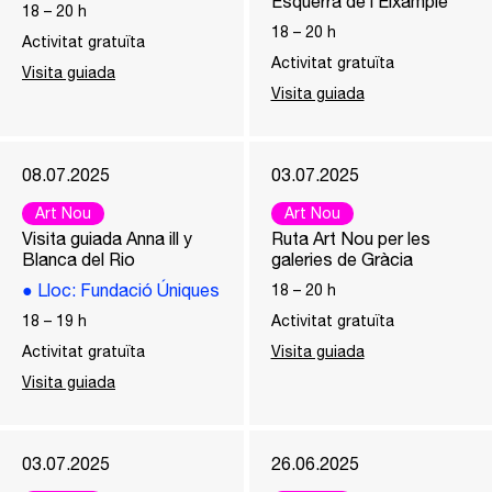
Esquerra de l’Eixample
18
–
20
h
18
–
20
h
Activitat gratuïta
Activitat gratuïta
Visita guiada
Visita guiada
08.07.2025
03.07.2025
Art Nou
Art Nou
Visita guiada Anna ill y
Ruta Art Nou per les
Blanca del Rio
galeries de Gràcia
●
Lloc
: Fundació Úniques
18
–
20
h
18
–
19
h
Activitat gratuïta
Activitat gratuïta
Visita guiada
Visita guiada
03.07.2025
26.06.2025