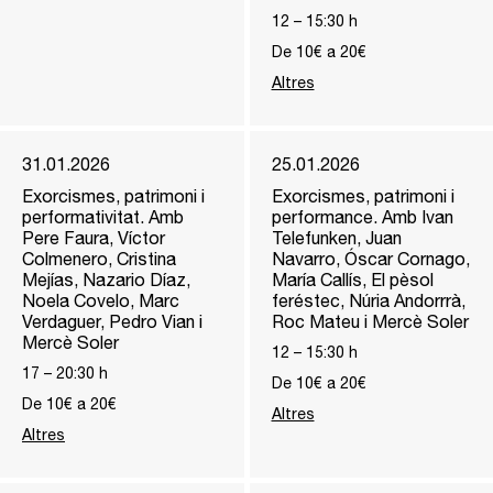
12
–
15:30
h
De 10€ a 20€
Altres
31.01.2026
25.01.2026
Exorcismes, patrimoni i
Exorcismes, patrimoni i
performativitat. Amb
performance. Amb Ivan
Pere Faura, Víctor
Telefunken, Juan
Colmenero, Cristina
Navarro, Óscar Cornago,
Mejías, Nazario Díaz,
María Callís, El pèsol
Noela Covelo, Marc
feréstec, Núria Andorrrà,
Verdaguer, Pedro Vian i
Roc Mateu i Mercè Soler
Mercè Soler
12
–
15:30
h
17
–
20:30
h
De 10€ a 20€
De 10€ a 20€
Altres
Altres