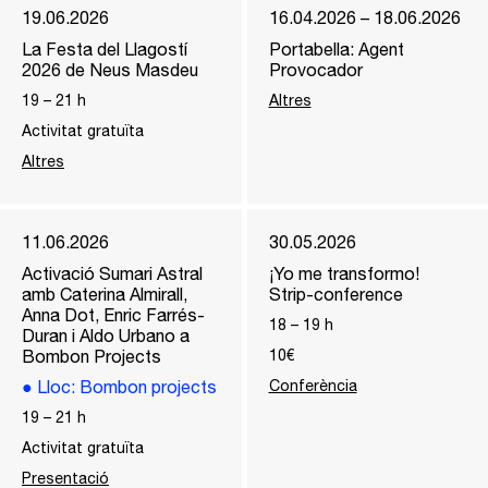
19.06.2026
16.04.2026 – 18.06.2026
La Festa del Llagostí
Portabella: Agent
2026 de Neus Masdeu
Provocador
19
–
21
h
Altres
Activitat gratuïta
Altres
11.06.2026
30.05.2026
Activació Sumari Astral
¡Yo me transformo!
amb Caterina Almirall,
Strip-conference
Anna Dot, Enric Farrés-
18
–
19
h
Duran i Aldo Urbano a
Bombon Projects
10€
●
Lloc
: Bombon projects
Conferència
19
–
21
h
Activitat gratuïta
Presentació