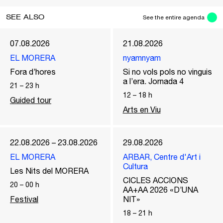
SEE ALSO
See the entire agenda
07.08.2026
21.08.2026
EL MORERA
nyamnyam
Fora d’hores
Si no vols pols no vinguis
a l’era. Jornada 4
21
–
23
h
12
–
18
h
Guided tour
Arts en Viu
22.08.2026 – 23.08.2026
29.08.2026
EL MORERA
ARBAR, Centre d'Art i
Cultura
Les Nits del MORERA
CICLES ACCIONS
20
–
00
h
AA+AA 2026 «D’UNA
Festival
NIT»
18
–
21
h