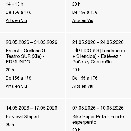
14
–
15
h
20
h
De 15€ a 17€
De 15€ a 17€
Arts en Viu
Arts en Viu
28.05.2026 – 31.05.2026
21.05.2026 – 24.05.2026
Ernesto Orellana G -
DÍPTICO # 3 [Landscape
Teatro SUR (Xile) -
+ Silencios] - Estévez /
EDMUNDO
Paños y Compañía
20
h
20
h
De 15€ a 17€
De 15€ a 17€
Arts en Viu
Arts en Viu
14.05.2026 – 17.05.2026
07.05.2026 – 10.05.2026
Festival Stripart
Kika Super Puta - Fuerte
esperpento
20
h
20
h