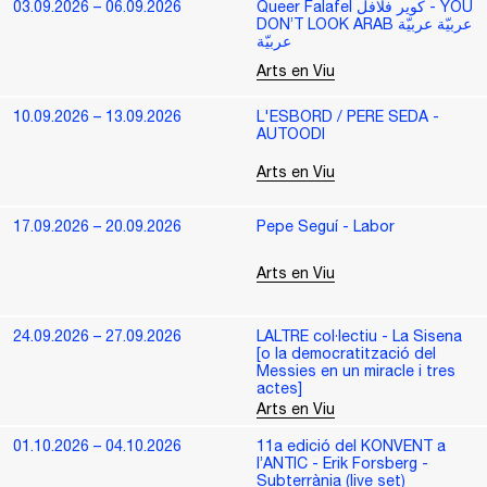
03.09.2026 – 06.09.2026
Queer Falafel كویر فلافل - YOU
DON’T LOOK ARAB عربیّة عربیّة
عربیّة
Arts en Viu
10.09.2026 – 13.09.2026
L'ESBORD / PERE SEDA -
AUTOODI
Arts en Viu
17.09.2026 – 20.09.2026
Pepe Seguí - Labor
Arts en Viu
24.09.2026 – 27.09.2026
LALTRE col·lectiu - La Sisena
[o la democratització del
Messies en un miracle i tres
actes]
Arts en Viu
01.10.2026 – 04.10.2026
11a edició del KONVENT a
l’ANTIC - Erik Forsberg -
Subterrània (live set)