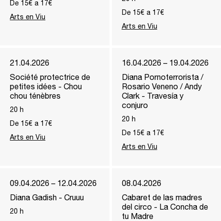
De 15€ a 17€
De 15€ a 17€
Arts en Viu
Arts en Viu
21.04.2026
16.04.2026 – 19.04.2026
Société protectrice de
Diana Pornoterrorista /
petites idées - Chou
Rosario Veneno / Andy
chou ténèbres
Clark - Travesía y
conjuro
20
h
20
h
De 15€ a 17€
De 15€ a 17€
Arts en Viu
Arts en Viu
09.04.2026 – 12.04.2026
08.04.2026
Diana Gadish - Cruuu
Cabaret de las madres
del circo - La Concha de
20
h
tu Madre