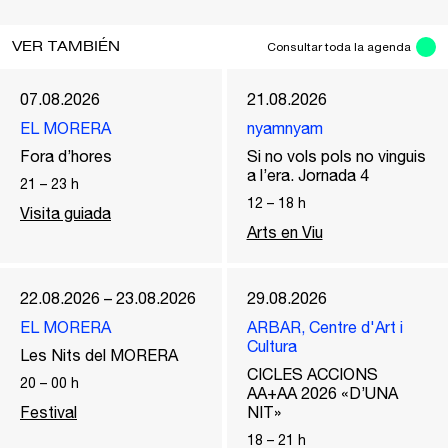
VER TAMBIÉN
Consultar toda la agenda
07.08.2026
21.08.2026
EL MORERA
nyamnyam
Fora d’hores
Si no vols pols no vinguis
a l’era. Jornada 4
21
–
23
h
12
–
18
h
Visita guiada
Arts en Viu
22.08.2026 – 23.08.2026
29.08.2026
EL MORERA
ARBAR, Centre d'Art i
Cultura
Les Nits del MORERA
CICLES ACCIONS
20
–
00
h
AA+AA 2026 «D’UNA
Festival
NIT»
18
–
21
h