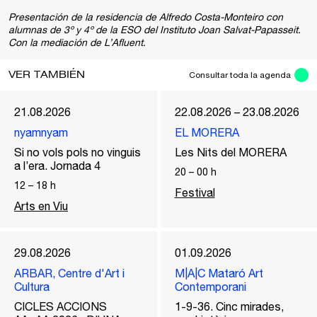
Presentación de la residencia de Alfredo Costa-Monteiro con
alumnas de 3º y 4º de la ESO del Instituto Joan Salvat-Papasseit.
Con la mediación de L’Afluent.
VER TAMBIÉN
Consultar toda la agenda
21.08.2026
22.08.2026 – 23.08.2026
nyamnyam
EL MORERA
Si no vols pols no vinguis
Les Nits del MORERA
a l’era. Jornada 4
20
–
00
h
12
–
18
h
Festival
Arts en Viu
29.08.2026
01.09.2026
ARBAR, Centre d'Art i
M|A|C Mataró Art
Cultura
Contemporani
CICLES ACCIONS
1-9-36. Cinc mirades,