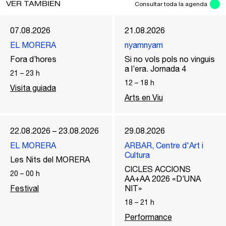
VER TAMBIÉN
Consultar toda la agenda
07.08.2026
21.08.2026
EL MORERA
nyamnyam
Fora d’hores
Si no vols pols no vinguis
a l’era. Jornada 4
21
–
23
h
12
–
18
h
Visita guiada
Arts en Viu
22.08.2026 – 23.08.2026
29.08.2026
EL MORERA
ARBAR, Centre d'Art i
Cultura
Les Nits del MORERA
CICLES ACCIONS
20
–
00
h
AA+AA 2026 «D’UNA
Festival
NIT»
18
–
21
h
Performance