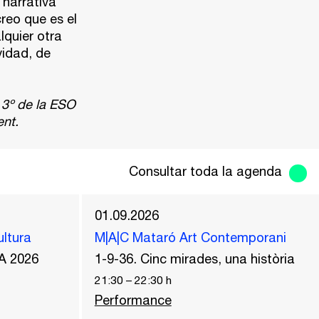
 narrativa
reo que es el
lquier otra
idad, de
 3º de la ESO
ent.
Consultar toda la agenda
01.09.2026
ultura
M|A|C Mataró Art Contemporani
A 2026
1-9-36. Cinc mirades, una història
21:30
–
22:30
h
Performance