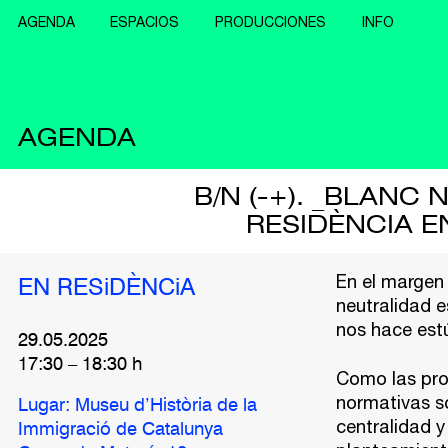
AGENDA
ESPACIOS
PRODUCCIONES
INFO
AGENDA
B/N (-+). _BLANC
RESIDÈNCIA E
En el margen
EN RESiDÈNCiA
neutralidad es
nos hace est
29.05.2025
17:30
–
18:30
h
Como las pro
normativas s
Lugar: Museu d’Història de la
centralidad y
Immigració de Catalunya