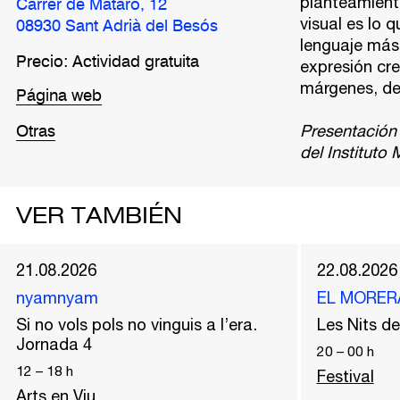
planteamiento
Carrer de Mataró, 12
visual es lo 
08930 Sant Adrià del Besós
lenguaje más 
Precio: Actividad gratuita
expresión cr
márgenes, de
Página web
Presentación
Otras
del Instituto
VER TAMBIÉN
21.08.2026
22.08.2026
nyamnyam
EL MORER
Si no vols pols no vinguis a l’era.
Les Nits 
Jornada 4
20
–
00
h
12
–
18
h
Festival
Arts en Viu