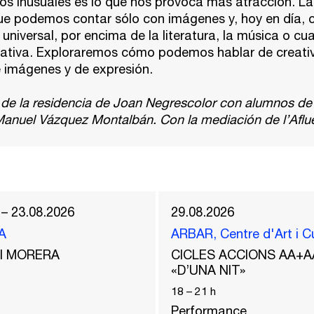
s inusuales es lo que nos provoca más atracción. La
que podemos contar sólo con imágenes y, hoy en día, c
universal, por encima de la literatura, la música o cua
eativa. Exploraremos cómo podemos hablar de creativ
 imágenes y de expresión.
 de la residencia de Joan Negrescolor con alumnos de
 Manuel Vázquez Montalbán. Con la mediación de l’Aflu
 – 23.08.2026
29.08.2026
A
ARBAR, Centre d'Art i C
del MORERA
CICLES ACCIONS AA+A
«D’UNA NIT»
18
–
21
h
Performance