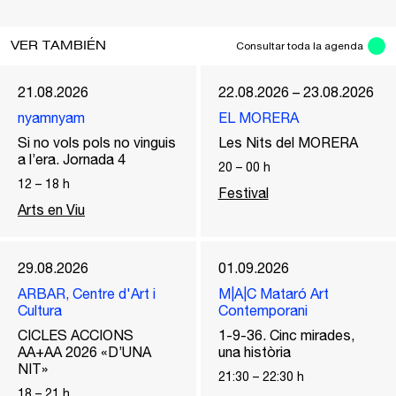
VER TAMBIÉN
Consultar toda la agenda
21.08.2026
22.08.2026 – 23.08.2026
nyamnyam
EL MORERA
Si no vols pols no vinguis
Les Nits del MORERA
a l’era. Jornada 4
20
–
00
h
12
–
18
h
Festival
Arts en Viu
29.08.2026
01.09.2026
ARBAR, Centre d'Art i
M|A|C Mataró Art
Cultura
Contemporani
CICLES ACCIONS
1-9-36. Cinc mirades,
AA+AA 2026 «D’UNA
una història
NIT»
21:30
–
22:30
h
18
–
21
h