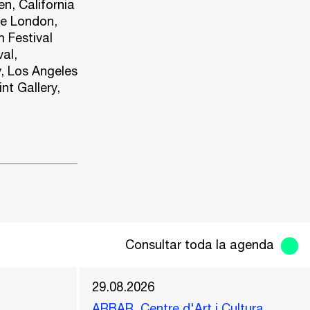
en, California
le London,
m Festival
al,
, Los Angeles
nt Gallery,
Consultar toda la agenda
29.08.2026
ARBAR, Centre d'Art i Cultura