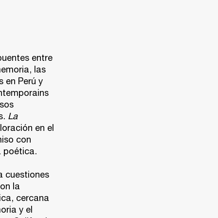
puentes entre
emoria, las
s en Perú y
ontemporains
osos
s.
La
oración en el
miso con
 poética.
a cuestiones
on la
tica, cercana
oria y el