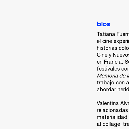
bios
Tatiana Fuen
el cine expe
historias col
Cine y Nuevo
en Francia. S
festivales co
Memoria de l
trabajo con a
abordar herid
Valentina Al
relacionadas 
materialidad 
al collage, t