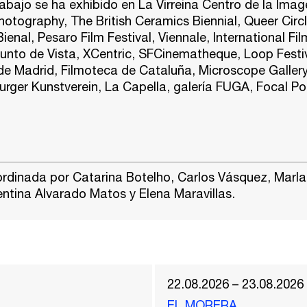
rabajo se ha exhibido en La Virreina Centro de la Imag
otography, The British Ceramics Biennial, Queer Circ
ienal, Pesaro Film Festival, Viennale, International Fil
unto de Vista, XCentric, SFCinematheque, Loop Festiv
e Madrid, Filmoteca de Cataluña, Microscope Gallery
rger Kunstverein, La Capella, galería FUGA, Focal Poi
ordinada por
Catarina Botelho
,
Carlos Vásquez
,
Marla
entina Alvarado Matos
y
Elena Maravillas
.
22.08.2026 – 23.08.2026
EL MORERA