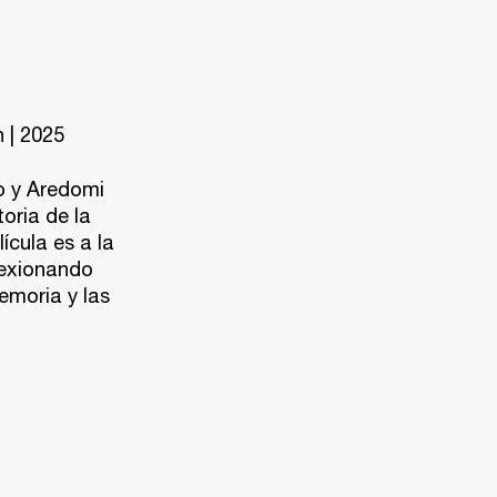
 | 2025
o y Aredomi
toria de la
ícula es a la
flexionando
memoria y las