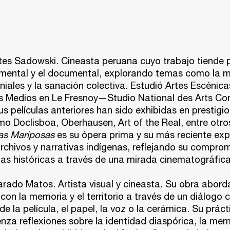
tes Sadowski.
Cineasta peruana cuyo trabajo tiende 
rimental y el documental, explorando temas como la m
oniales y la sanación colectiva. Estudió Artes Escénica
s Medios en Le Fresnoy—Studio National des Arts C
us películas anteriores han sido exhibidas en prestigi
mo Doclisboa, Oberhausen, Art of the Real, entre otro
as Mariposas
es su ópera prima y su más reciente expl
rchivos y narrativas indígenas, reflejando su compro
as históricas a través de una mirada cinematográfica
varado Matos.
Artista visual y cineasta. Su obra abord
con la memoria y el territorio a través de un diálogo c
de la película, el papel, la voz o la cerámica. Su prác
renza reflexiones sobre la identidad diaspórica, la mem