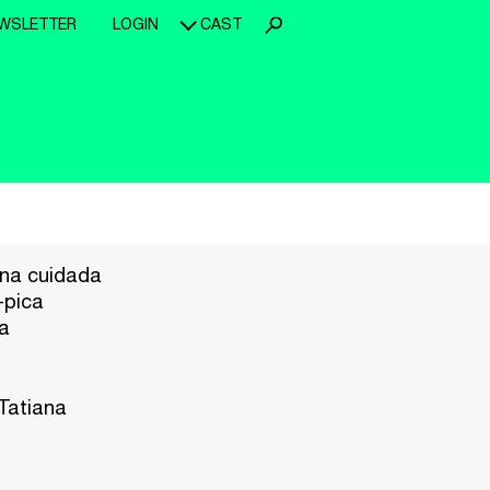
WSLETTER
LOGIN
CAST
una cuidada
-pica
ra
Tatiana