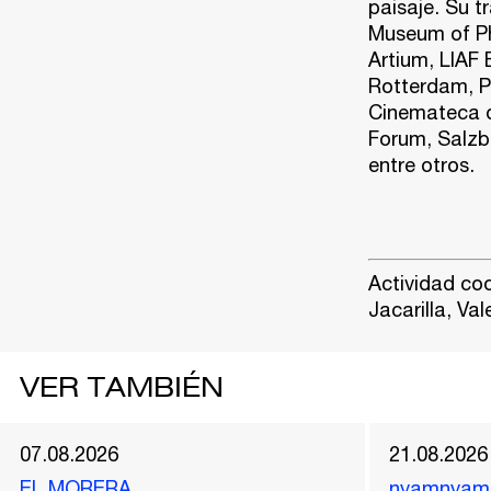
paisaje. Su t
Museum of Ph
Artium, LIAF B
Rotterdam, P
Cinemateca d
Forum, Salzbu
entre otros.
Actividad co
Jacarilla
,
Val
VER TAMBIÉN
07.08.2026
21.08.2026
EL MORERA
nyamnyam