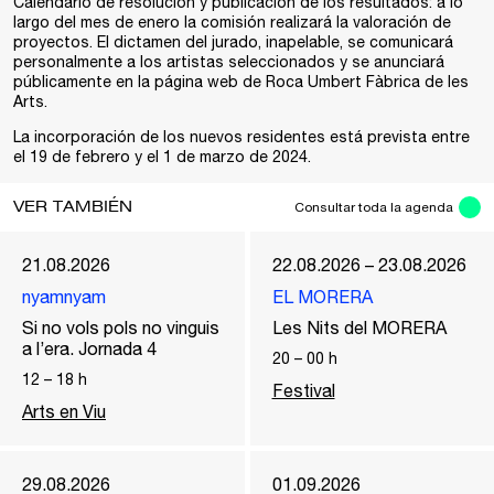
Calendario de resolución y publicación de los resultados: a lo
largo del mes de enero la comisión realizará la valoración de
proyectos. El dictamen del jurado, inapelable, se comunicará
personalmente a los artistas seleccionados y se anunciará
públicamente en la página web de Roca Umbert Fàbrica de les
Arts.
La incorporación de los nuevos residentes está prevista entre
el 19 de febrero y el 1 de marzo de 2024.
VER TAMBIÉN
Consultar toda la agenda
21.08.2026
22.08.2026 – 23.08.2026
nyamnyam
EL MORERA
Si no vols pols no vinguis
Les Nits del MORERA
a l’era. Jornada 4
20
–
00
h
12
–
18
h
Festival
Arts en Viu
29.08.2026
01.09.2026