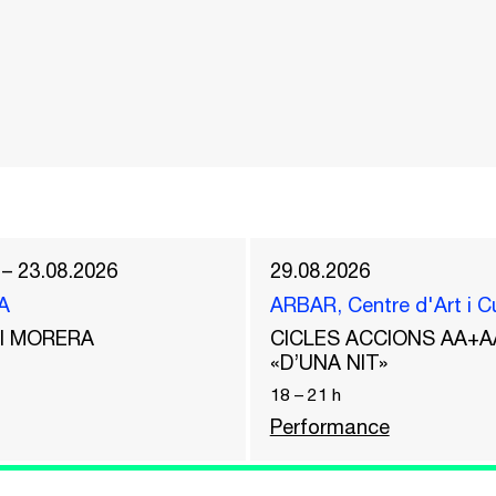
 – 23.08.2026
29.08.2026
A
ARBAR, Centre d'Art i C
del MORERA
CICLES ACCIONS AA+A
«D’UNA NIT»
18
–
21
h
Performance