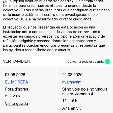
¿Qué implica morir en nuestra sociedad? ¿Qué herramientas
tenemos para crear nuevos rituales funerarios desde lo
colectivo? Estas y otras preguntas que configuran el imaginario
de la muerte están en el centro de la investigación que el
colectivo DU-DA ha desarrollado durante cinco años.
El proyecto que nos presentan en esta ocasión es una
instalación mixta con una serie de vídeos de entrevistas a
expertas en campos diversos, y propone abrir un espacio de
reflexión amigable y cercano donde los espectadores y
participantes puedan encontrar preguntas y respuestas que
les ayuden a reconciliarse con la muerte.
VER TAMBIÉN
Consultar toda la agenda
07.08.2026
21.08.2026
EL MORERA
nyamnyam
Fora d’hores
Si no vols pols no vinguis
a l’era. Jornada 4
21
–
23
h
12
–
18
h
Visita guiada
Arts en Viu