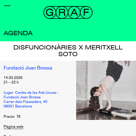
AGENDA
DISFUNCIONÀRIES X MERITXELL
SOTO
Fundació Joan Brossa
14.03.2026
21
–
22
h
Lugar: Centre de les Arts Lliures -
Fundació Joan Brossa
Carrer dels Flassaders, 40
08001 Barcelona
Precio: 7€
Página web