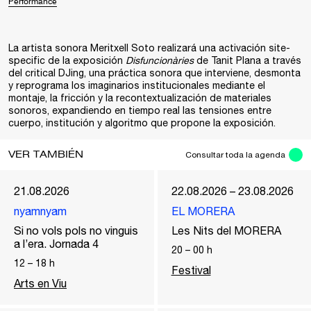
Performance
La artista sonora
Meritxell Soto
realizará una activación site-
specific de la exposición
Disfuncionàries
de
Tanit Plana
a través
del critical DJing, una práctica sonora que interviene, desmonta
y reprograma los imaginarios institucionales mediante el
montaje, la fricción y la recontextualización de materiales
sonoros, expandiendo en tiempo real las tensiones entre
cuerpo, institución y algoritmo que propone la exposición.
VER TAMBIÉN
Consultar toda la agenda
21.08.2026
22.08.2026 – 23.08.2026
nyamnyam
EL MORERA
Si no vols pols no vinguis
Les Nits del MORERA
a l’era. Jornada 4
20
–
00
h
12
–
18
h
Festival
Arts en Viu