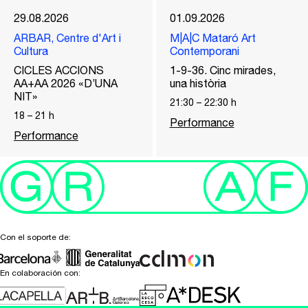
29.08.2026
01.09.2026
ARBAR, Centre d'Art i
M|A|C Mataró Art
Cultura
Contemporani
CICLES ACCIONS
1-9-36. Cinc mirades,
AA+AA 2026 «D’UNA
una història
NIT»
21:30
–
22:30
h
18
–
21
h
Performance
Performance
Con el soporte de:
En colaboración con: