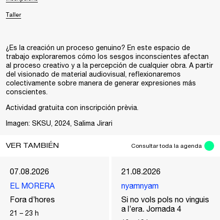
Taller
¿Es la creación un proceso genuino? En este espacio de
trabajo exploraremos cómo los sesgos inconscientes afectan
al proceso creativo y a la percepción de cualquier obra. A partir
del visionado de material audiovisual, reflexionaremos
colectivamente sobre manera de generar expresiones más
conscientes.
Actividad gratuita con
inscripción
prèvia.
Imagen:
SKSU, 2024, Salima Jirari
VER TAMBIÉN
Consultar toda la agenda
07.08.2026
21.08.2026
EL MORERA
nyamnyam
Fora d’hores
Si no vols pols no vinguis
a l’era. Jornada 4
21
–
23
h