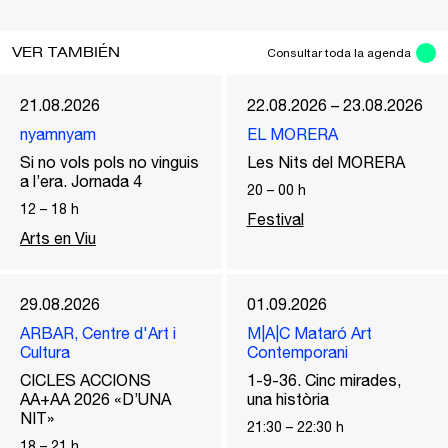
VER TAMBIÉN
Consultar toda la agenda
21.08.2026
22.08.2026 – 23.08.2026
nyamnyam
EL MORERA
Si no vols pols no vinguis
Les Nits del MORERA
a l’era. Jornada 4
20
–
00
h
12
–
18
h
Festival
Arts en Viu
29.08.2026
01.09.2026
ARBAR, Centre d'Art i
M|A|C Mataró Art
Cultura
Contemporani
CICLES ACCIONS
1-9-36. Cinc mirades,
AA+AA 2026 «D’UNA
una història
NIT»
21:30
–
22:30
h
18
–
21
h