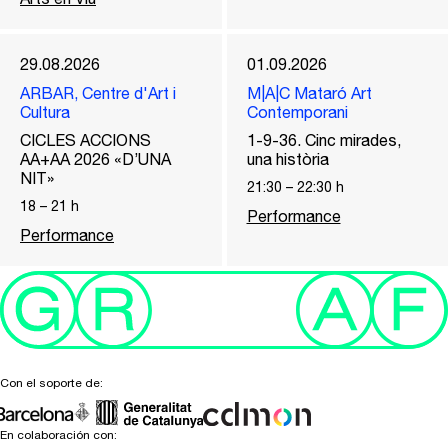
29.08.2026
01.09.2026
ARBAR, Centre d'Art i
M|A|C Mataró Art
Cultura
Contemporani
CICLES ACCIONS
1-9-36. Cinc mirades,
AA+AA 2026 «D’UNA
una història
NIT»
21:30
–
22:30
h
18
–
21
h
Performance
Performance
Con el soporte de:
En colaboración con: