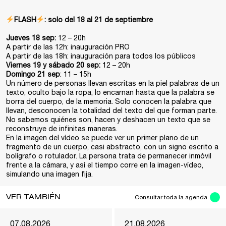
FLASH
: solo del 18 al 21 de septiembre
Jueves 18 sep:
12 – 20h
A partir de las 12h: inauguración PRO
A partir de las 18h: inauguración para todos los públicos
Viernes 19 y sábado 20 sep:
12 – 20h
Domingo 21 sep
: 11 – 15h
Un número de personas llevan escritas en la piel palabras de un
texto, oculto bajo la ropa, lo encarnan hasta que la palabra se
borra del cuerpo, de la memoria. Solo conocen la palabra que
llevan, desconocen la totalidad del texto del que forman parte.
No sabemos quiénes son, hacen y deshacen un texto que se
reconstruye de infinitas maneras.
En la imagen del vídeo se puede ver un primer plano de un
fragmento de un cuerpo, casi abstracto, con un signo escrito a
bolígrafo o rotulador. La persona trata de permanecer inmóvil
frente a la cámara, y así el tiempo corre en la imagen-vídeo,
simulando una imagen fija.
VER TAMBIÉN
Consultar toda la agenda
07.08.2026
21.08.2026