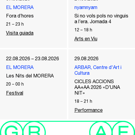
EL MORERA
nyamnyam
Fora d’hores
Si no vols pols no vinguis
a l’era. Jornada 4
21
–
23
h
12
–
18
h
Visita guiada
Arts en Viu
22.08.2026 – 23.08.2026
29.08.2026
EL MORERA
ARBAR, Centre d'Art i
Cultura
Les Nits del MORERA
CICLES ACCIONS
20
–
00
h
AA+AA 2026 «D’UNA
Festival
NIT»
18
–
21
h
Performance