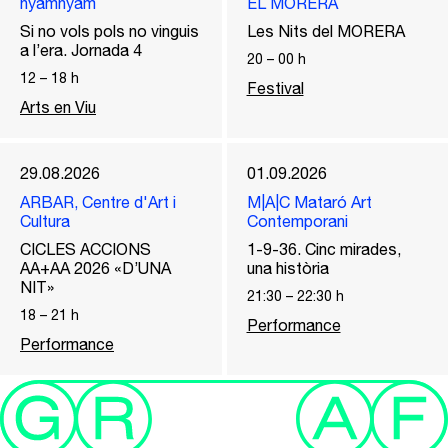
nyamnyam
EL MORERA
Si no vols pols no vinguis
Les Nits del MORERA
a l’era. Jornada 4
20
–
00
h
12
–
18
h
Festival
Arts en Viu
29.08.2026
01.09.2026
ARBAR, Centre d'Art i
M|A|C Mataró Art
Cultura
Contemporani
CICLES ACCIONS
1-9-36. Cinc mirades,
AA+AA 2026 «D’UNA
una història
NIT»
21:30
–
22:30
h
18
–
21
h
Performance
Performance