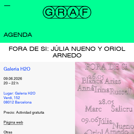
AGENDA
FORA DE SI: JÚLIA NUENO Y ORIOL
ARNEDO
Galeria H2O
09.06.2026
20
–
22
h
Lugar: Galeria H2O
Verdi, 152
08012 Barcelona
Precio: Actividad gratuita
Página web
Otras