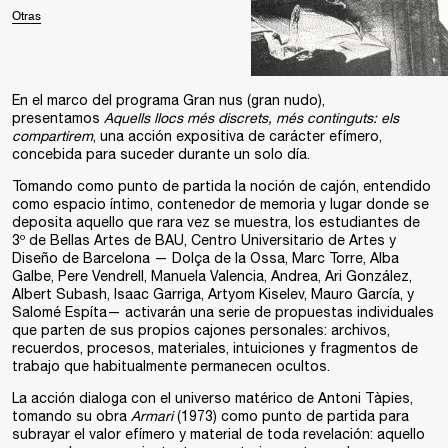
Otras
En el marco del programa
Gran nus
(gran nudo),
presentamos
Aquells llocs m
é
s discrets, m
é
s continguts: els
compartirem
, una acción expositiva de carácter efímero,
concebida para suceder durante un solo día.
Tomando como punto de partida la noción de cajón, entendido
como espacio íntimo, contenedor de memoria y lugar donde se
deposita aquello que rara vez se muestra, los estudiantes de
3º de Bellas Artes de BAU, Centro Universitario de Artes y
Diseño de Barcelona — Dolça de la Ossa, Marc Torre, Alba
Galbe, Pere Vendrell, Manuela Valencia, Andrea, Ari González,
Albert Subash, Isaac Garriga, Artyom Kiselev, Mauro García, y
Salomé Espíta— activarán una serie de propuestas individuales
que parten de sus propios cajones personales: archivos,
recuerdos, procesos, materiales, intuiciones y fragmentos de
trabajo que habitualmente permanecen ocultos.
La acción dialoga con el universo matérico de Antoni Tàpies,
tomando su obra
Armari
(1973) como punto de partida para
subrayar el valor efímero y material de toda revelación: aquello