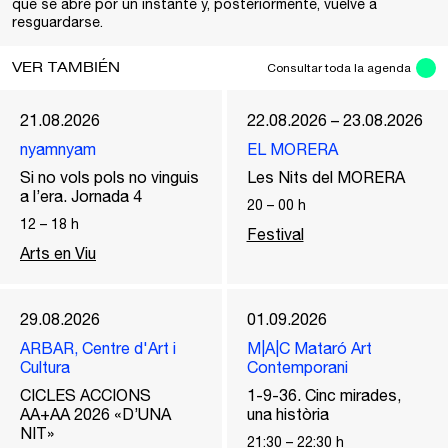
que se abre por un instante y, posteriormente, vuelve a
resguardarse.
VER TAMBIÉN
Consultar toda la agenda
21.08.2026
22.08.2026 – 23.08.2026
nyamnyam
EL MORERA
Si no vols pols no vinguis
Les Nits del MORERA
a l’era. Jornada 4
20
–
00
h
12
–
18
h
Festival
Arts en Viu
29.08.2026
01.09.2026
ARBAR, Centre d'Art i
M|A|C Mataró Art
Cultura
Contemporani
CICLES ACCIONS
1-9-36. Cinc mirades,
AA+AA 2026 «D’UNA
una història
NIT»
21:30
–
22:30
h