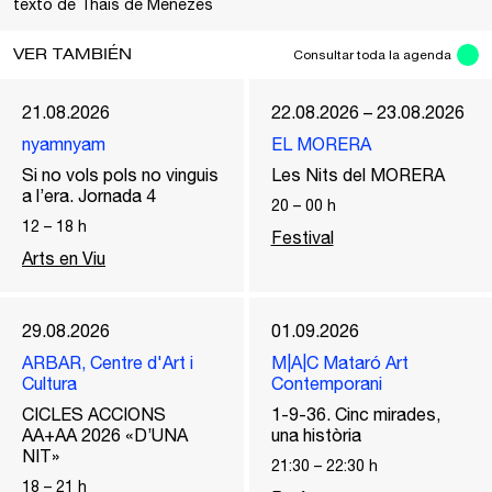
texto de Thais de Menezes
VER TAMBIÉN
Consultar toda la agenda
21.08.2026
22.08.2026 – 23.08.2026
nyamnyam
EL MORERA
Si no vols pols no vinguis
Les Nits del MORERA
a l’era. Jornada 4
20
–
00
h
12
–
18
h
Festival
Arts en Viu
29.08.2026
01.09.2026
ARBAR, Centre d'Art i
M|A|C Mataró Art
Cultura
Contemporani
CICLES ACCIONS
1-9-36. Cinc mirades,
AA+AA 2026 «D’UNA
una història
NIT»
21:30
–
22:30
h
18
–
21
h