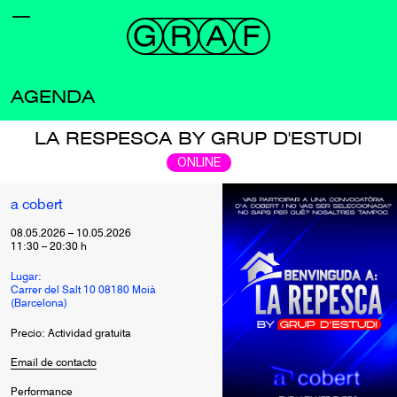
AGENDA
LA RESPESCA BY GRUP D'ESTUDI
ONLINE
a cobert
08.05.2026
–
10.05.2026
11:30
–
20:30
h
Lugar:
Carrer del Salt 10 08180 Moià
(Barcelona)
Precio: Actividad gratuita
Email de contacto
Performance