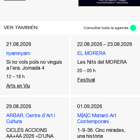
VER TAMBIÉN
Consultar toda la agenda
21.08.2026
22.08.2026 – 23.08.2026
nyamnyam
EL MORERA
Si no vols pols no vinguis
Les Nits del MORERA
a l’era. Jornada 4
20
–
00
h
12
–
18
h
Festival
Arts en Viu
29.08.2026
01.09.2026
ARBAR, Centre d'Art i
M|A|C Mataró Art
Cultura
Contemporani
CICLES ACCIONS
1-9-36. Cinc mirades,
AA+AA 2026 «D’UNA
una història