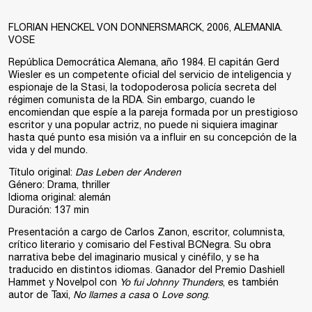
FLORIAN HENCKEL VON DONNERSMARCK, 2006, ALEMANIA.
VOSE
República Democrática Alemana, año 1984. El capitán Gerd
Wiesler es un competente oficial del servicio de inteligencia y
espionaje de la Stasi, la todopoderosa policía secreta del
régimen comunista de la RDA. Sin embargo, cuando le
encomiendan que espíe a la pareja formada por un prestigioso
escritor y una popular actriz, no puede ni siquiera imaginar
hasta qué punto esa misión va a influir en su concepción de la
vida y del mundo.
Título original:
Das Leben der Anderen
Género: Drama, thriller
Idioma original: alemán
Duración: 137 min
Presentación a cargo de
Carlos Zanon
, escritor, columnista,
crítico literario y comisario del Festival BCNegra. Su obra
narrativa bebe del imaginario musical y cinéfilo, y se ha
traducido en distintos idiomas. Ganador del Premio Dashiell
Hammet y Novelpol con
Yo fui Johnny Thunders
, es también
autor de Taxi,
No llames a casa
o
Love song
.