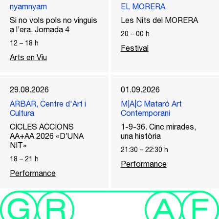
nyamnyam
EL MORERA
Si no vols pols no vinguis
Les Nits del MORERA
a l’era. Jornada 4
20
–
00
h
12
–
18
h
Festival
Arts en Viu
29.08.2026
01.09.2026
ARBAR, Centre d'Art i
M|A|C Mataró Art
Cultura
Contemporani
CICLES ACCIONS
1-9-36. Cinc mirades,
AA+AA 2026 «D’UNA
una història
NIT»
21:30
–
22:30
h
18
–
21
h
Performance
Performance