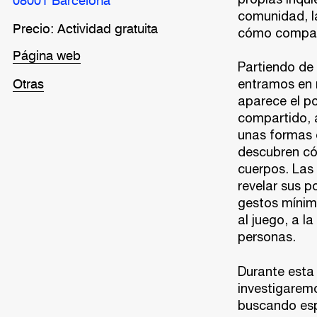
08001 Barcelona
comunidad, l
Precio: Actividad gratuita
cómo comparti
Página web
Partiendo de 
entramos en r
Otras
aparece el po
compartido, a
unas formas 
descubren cóm
cuerpos. Las
revelar sus p
gestos mínimo
al juego, a l
personas.
Durante esta
investigaremo
buscando esp