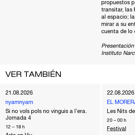
propuestos po
transitar, las
al espacio; l
mirar a su en
cuenta de lo 
Presentación 
Instituto Nar
VER TAMBIÉN
21.08.2026
22.08.2026
nyamnyam
EL MORER
Si no vols pols no vinguis a l’era.
Les Nits 
Jornada 4
20
–
00
h
12
–
18
h
Festival