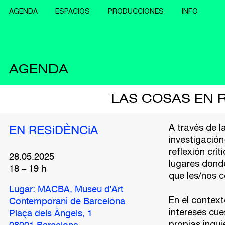
AGENDA
ESPACIOS
PRODUCCIONES
INFO
AGENDA
LAS COSAS EN R
A través de 
EN RESiDÈNCiA
investigación
reflexión crí
28.05.2025
lugares dond
18
–
19
h
que les/nos 
Lugar: MACBA, Museu d'Art
En el contex
Contemporani de Barcelona
intereses cue
Plaça dels Àngels, 1
propias inquie