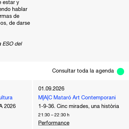
 estar y
iendo hablar
ormas de
pos, de darse
a ESO del
Consultar toda la agenda
01.09.2026
ultura
M|A|C Mataró Art Contemporani
A 2026
1-9-36. Cinc mirades, una història
21:30
–
22:30
h
Performance