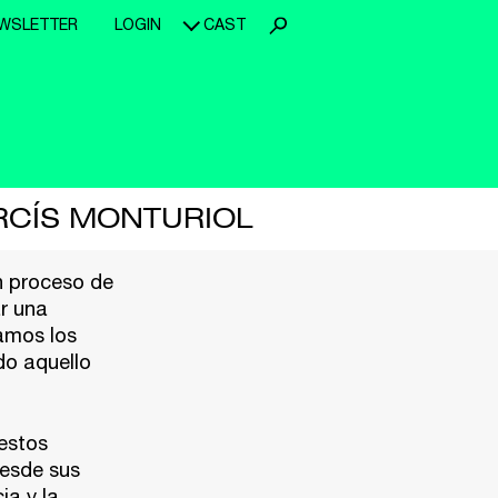
WSLETTER
LOGIN
CAST
ARCÍS MONTURIOL
n proceso de
ar una
tamos los
do aquello
estos
desde sus
ia y la