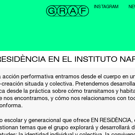
INSTAGRAM
NE
ESIDÈNCIA EN EL INSTITUTO N
la acción performativa entramos desde el cuerpo en u
-creación situada y colectiva. Pretendemos desarroll
tica desde la práctica sobre cómo transitamos y habi
e nos encontramos, y cómo nos relacionamos con to
conforma.
to escolar y generacional que ofrece EN RESiDÈNCIA, 
stionan temas que el grupo explorará y desarrollará 
tudes: la identidad individual y colectiva, la convivenc