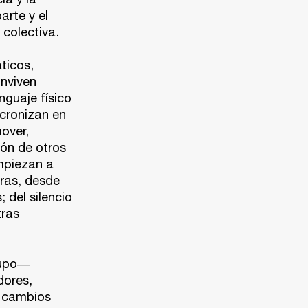
rte y el
colectiva.
ticos,
onviven
nguaje físico
ncronizan en
over,
ión de otros
mpiezan a
eras, desde
 del silencio
tras
rupo―
dores,
s cambios