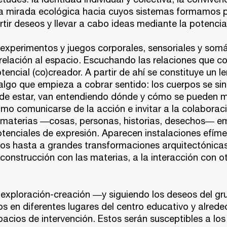
a mirada ecológica hacia cuyos sistemas formamos pa
r deseos y llevar a cabo ideas mediante la potencia 
experimentos y juegos corporales, sensoriales y somá
elación al espacio. Escuchando las relaciones que c
tencial (co)creador. A partir de ahí se constituye un le
lgo que empieza a cobrar sentido: los cuerpos se si
de estar, van entendiendo dónde y cómo se pueden m
o comunicarse de la acción e invitar a la colaborac
 materias ―cosas, personas, historias, desechos― e
otenciales de expresión. Aparecen instalaciones efím
s hasta a grandes transformaciones arquitectónicas;
a construcción con las materias, a la interacción con o
 exploración-creación ―y siguiendo los deseos del g
s en diferentes lugares del centro educativo y alrede
acios de intervención. Estos serán susceptibles a lo