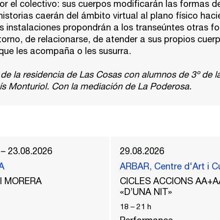
r el colectivo: sus cuerpos modificarán las formas de
 historias caerán del ámbito virtual al plano físico hac
as instalaciones propondrán a los transeúntes otras f
torno, de relacionarse, de atender a sus propios cuer
que les acompaña o les susurra.
de la residencia de Las Cosas con alumnos de 3º de l
cís Monturiol. Con la mediación de La Poderosa.
 – 23.08.2026
29.08.2026
A
ARBAR, Centre d'Art i C
del MORERA
CICLES ACCIONS AA+A
«D’UNA NIT»
18
–
21
h