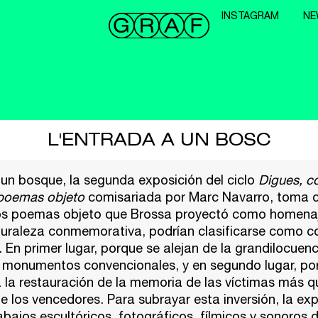
INSTAGRAM
NE
L'ENTRADA A UN BOSC
 un bosque
, la segunda exposición del ciclo
Digues, c
 poemas objeto
comisariada por Marc Navarro, toma 
os poemas objeto que Brossa proyectó como homenaj
turaleza conmemorativa, podrían clasificarse como c
n primer lugar, porque se alejan de la grandilocuenci
s monumentos convencionales, y en segundo lugar, po
 la restauración de la memoria de las víctimas más q
e los vencedores. Para subrayar esta inversión, la ex
abajos escultóricos, fotográficos, fílmicos y sonoros d