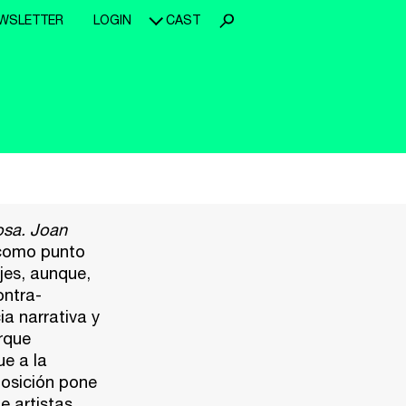
WSLETTER
LOGIN
CAST
osa. Joan
como punto
es, aunque,
ontra-
a narrativa y
rque
ue a la
posición pone
e artistas