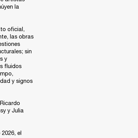
húyen la
o oficial,
te, las obras
estiones
cturales; sin
s y
s fluidos
iempo,
idad y signos
 Ricardo
sy y Julia
 2026, el