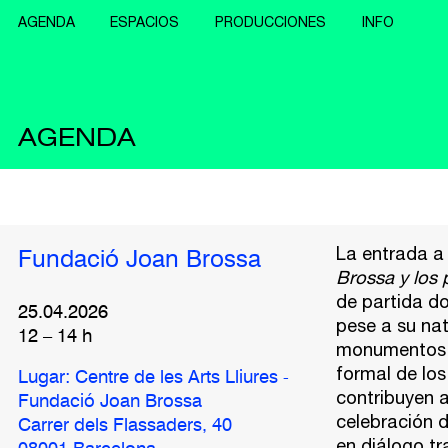
AGENDA
ESPACIOS
PRODUCCIONES
INFO
AGENDA
La entrada a
Fundació Joan Brossa
Brossa y los
de partida d
25.04.2026
pese a su na
12
–
14
h
monumentos. E
formal de lo
Lugar: Centre de les Arts Lliures -
contribuyen a
Fundació Joan Brossa
celebración d
Carrer dels Flassaders, 40
en diálogo tr