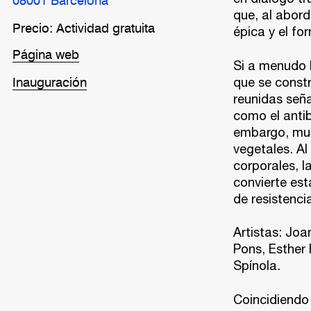
08001 Barcelona
que, al abord
Precio: Actividad gratuita
épica y el fo
Página web
Si a menudo 
que se const
Inauguración
reunidas seña
como el antib
embargo, muc
vegetales. Al
corporales, l
convierte est
de resistenci
Artistas: Jo
Pons, Esther 
Spínola.
Coincidiendo 