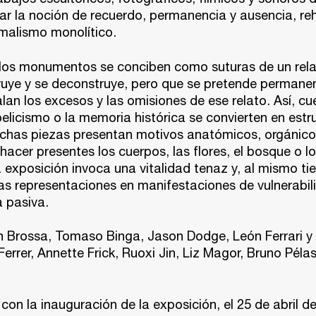
ar la noción de recuerdo, permanencia y ausencia, re
rmalismo monolítico.
los monumentos se conciben como suturas de un relat
ruye y se deconstruye, pero que se pretende permanen
lan los excesos y las omisiones de ese relato. Así, cu
elicismo o la memoria histórica se convierten en estru
has piezas presentan motivos anatómicos, orgánico
 hacer presentes los cuerpos, las flores, el bosque o lo
a exposición invoca una vitalidad tenaz y, al mismo t
as representaciones en manifestaciones de vulnerabil
a pasiva.
an Brossa, Tomaso Binga, Jason Dodge, León Ferrari y
Ferrer, Annette Frick, Ruoxi Jin, Liz Magor, Bruno Pélas
con la inauguración de la exposición, el 25 de abril de