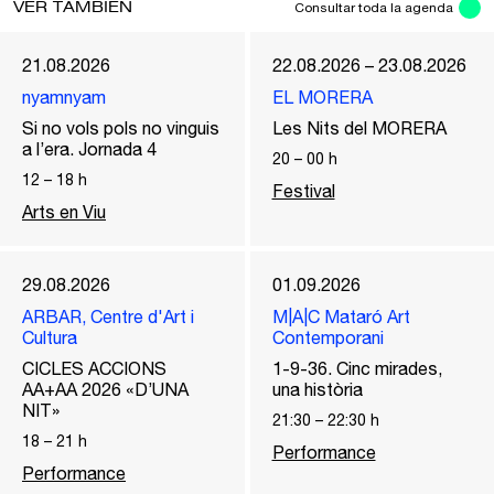
VER TAMBIÉN
Consultar toda la agenda
21.08.2026
22.08.2026 – 23.08.2026
nyamnyam
EL MORERA
Si no vols pols no vinguis
Les Nits del MORERA
a l’era. Jornada 4
20
–
00
h
12
–
18
h
Festival
Arts en Viu
29.08.2026
01.09.2026
ARBAR, Centre d'Art i
M|A|C Mataró Art
Cultura
Contemporani
CICLES ACCIONS
1-9-36. Cinc mirades,
AA+AA 2026 «D’UNA
una història
NIT»
21:30
–
22:30
h
18
–
21
h
Performance
Performance