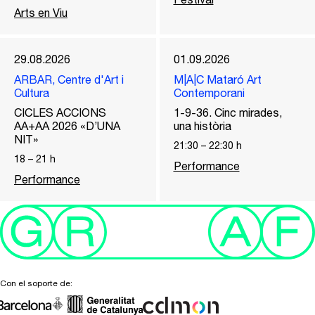
Arts en Viu
29.08.2026
01.09.2026
ARBAR, Centre d'Art i
M|A|C Mataró Art
Cultura
Contemporani
CICLES ACCIONS
1-9-36. Cinc mirades,
AA+AA 2026 «D’UNA
una història
NIT»
21:30
–
22:30
h
18
–
21
h
Performance
Performance
Con el soporte de: