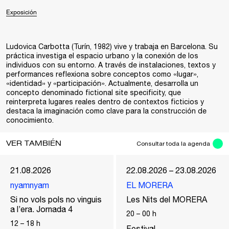
Exposición
Ludovica Carbotta (Turín, 1982) vive y trabaja en Barcelona. Su
práctica investiga el espacio urbano y la conexión de los
individuos con su entorno. A través de instalaciones, textos y
performances reflexiona sobre conceptos como «lugar»,
«identidad» y «participación». Actualmente, desarrolla un
concepto denominado fictional site specificity, que
reinterpreta lugares reales dentro de contextos ficticios y
destaca la imaginación como clave para la construcción de
conocimiento.
VER TAMBIÉN
Consultar toda la agenda
21.08.2026
22.08.2026 – 23.08.2026
nyamnyam
EL MORERA
Si no vols pols no vinguis
Les Nits del MORERA
a l’era. Jornada 4
20
–
00
h
12
–
18
h
Festival