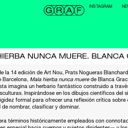
INSTAGRAM
NE
HIERBA NUNCA MUERE. BLANCA 
e la 14 edición de Art Nou, Prats Nogueras Blanchard
e Barcelona,
Mala hierba nunca muere
de Blanca Graci
ista imagina un herbario fantástico construido a travé
culturas. Inspirándose en los dibujos científicos del si
rigidez formal para ofrecer una reflexión crítica sobre 
de nombrar, clasificar y dominar.
era términos históricamente empleados con connotac
s especial hacia cuerpos y sujetos disidentes— y los