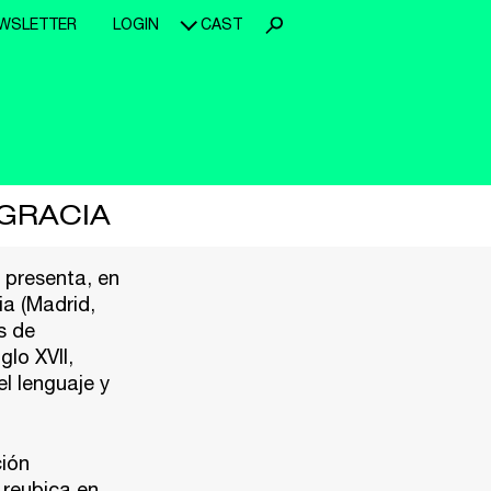
WSLETTER
LOGIN
CAST
GRACIA
 presenta, en
a (Madrid,
s de
glo XVII,
el lenguaje y
ión
 reubica en