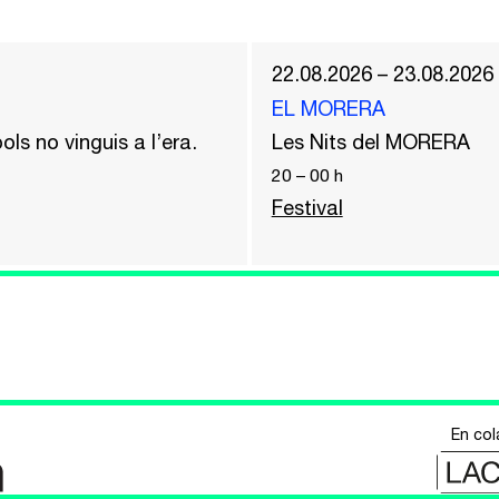
22.08.2026 – 23.08.2026
EL MORERA
ols no vinguis a l’era.
Les Nits del MORERA
20
–
00
h
Festival
En col