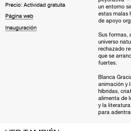
Precio: Actividad gratuita
un entorno si
estas malas h
Página web
de apoyo orgá
Inauguración
Sus formas, a
universo natu
rechazado re
que se arranq
fuertes.
Blanca Grac
animación y l
híbridas, cri
alimenta de l
y la literatu
para adentrar