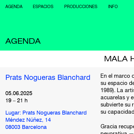
AGENDA
ESPACIOS
PRODUCCIONES
INFO
AGENDA
MALA 
En el marco d
Prats Nogueras Blanchard
su espacio d
1989). La art
05.06.2025
acuarelas y es
19
–
21
h
subvierte su 
su capacidad 
Lugar: Prats Nogueras Blanchard
Méndez Núñez, 14
Gracia recup
08003 Barcelona
peyorativa —e