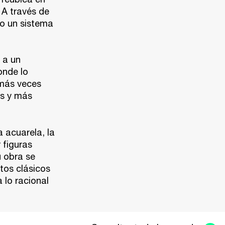
 A través de
do un sistema
 a un
onde lo
 más veces
as y más
a acuarela, la
 figuras
u obra se
itos clásicos
 lo racional