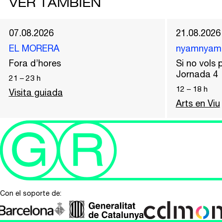
VER TAMBIÉN
07.08.2026
21.08.2026
EL MORERA
nyamnyam
Fora d’hores
Si no vols p
Jornada 4
21
–
23
h
12
–
18
h
Visita guiada
Arts en Viu
Con el soporte de: