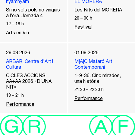
nyamnyam
EL MORERA
Si no vols pols no vinguis
Les Nits del MORERA
a l’era. Jornada 4
20
–
00
h
12
–
18
h
Festival
Arts en Viu
29.08.2026
01.09.2026
ARBAR, Centre d'Art i
M|A|C Mataró Art
Cultura
Contemporani
CICLES ACCIONS
1-9-36. Cinc mirades,
AA+AA 2026 «D’UNA
una història
NIT»
21:30
–
22:30
h
18
–
21
h
Performance
Performance