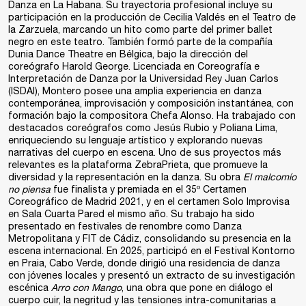
Danza en La Habana. Su trayectoria profesional incluye su
participación en la producción de Cecilia Valdés en el Teatro de
la Zarzuela, marcando un hito como parte del primer ballet
negro en este teatro. También formó parte de la compañía
Dunia Dance Theatre en Bélgica, bajo la dirección del
coreógrafo Harold George. Licenciada en Coreografía e
Interpretación de Danza por la Universidad Rey Juan Carlos
(ISDAl), Montero posee una amplia experiencia en danza
contemporánea, improvisación y composición instantánea, con
formación bajo la compositora Chefa Alonso. Ha trabajado con
destacados coreógrafos como Jesús Rubio y Poliana Lima,
enriqueciendo su lenguaje artístico y explorando nuevas
narrativas del cuerpo en escena. Uno de sus proyectos más
relevantes es la plataforma ZebraPrieta, que promueve la
diversidad y la representación en la danza. Su obra
El mal
comío
no piensa
fue finalista y premiada en el 35º Certamen
Coreográfico de Madrid 2021, y en el certamen Solo Improvisa
en Sala Cuarta Pared el mismo año. Su trabajo ha sido
presentado en festivales de renombre como Danza
Metropolitana y FIT de Cádiz, consolidando su presencia en la
escena internacional. En 2025, participó en el Festival Kontorno
en Praia, Cabo Verde, donde dirigió una residencia de danza
con jóvenes locales y presentó un extracto de su investigación
escénica
Arro con Mango
, una obra que pone en diálogo el
cuerpo cuir, la negritud y las tensiones intra-comunitarias a