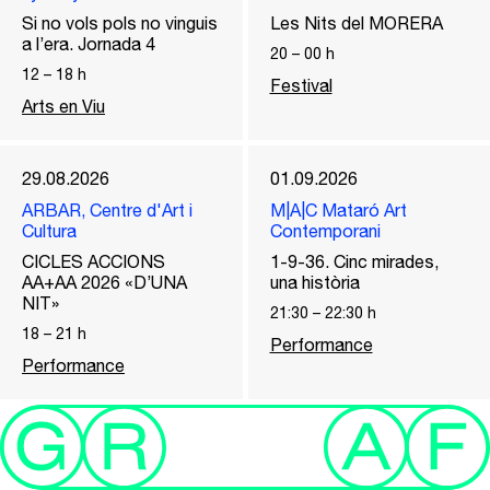
Si no vols pols no vinguis
Les Nits del MORERA
a l’era. Jornada 4
20
–
00
h
12
–
18
h
Festival
Arts en Viu
29.08.2026
01.09.2026
ARBAR, Centre d'Art i
M|A|C Mataró Art
Cultura
Contemporani
CICLES ACCIONS
1-9-36. Cinc mirades,
AA+AA 2026 «D’UNA
una història
NIT»
21:30
–
22:30
h
18
–
21
h
Performance
Performance