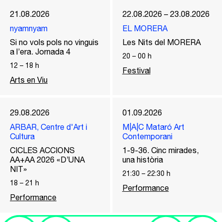
21.08.2026
22.08.2026 – 23.08.2026
nyamnyam
EL MORERA
Si no vols pols no vinguis
Les Nits del MORERA
a l’era. Jornada 4
20
–
00
h
12
–
18
h
Festival
Arts en Viu
29.08.2026
01.09.2026
ARBAR, Centre d'Art i
M|A|C Mataró Art
Cultura
Contemporani
CICLES ACCIONS
1-9-36. Cinc mirades,
AA+AA 2026 «D’UNA
una història
NIT»
21:30
–
22:30
h
18
–
21
h
Performance
Performance