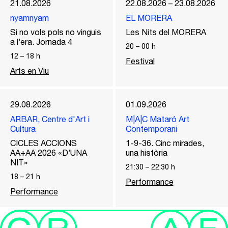
21.08.2026
22.08.2026 – 23.08.2026
nyamnyam
EL MORERA
Si no vols pols no vinguis
Les Nits del MORERA
a l’era. Jornada 4
20
–
00
h
12
–
18
h
Festival
Arts en Viu
29.08.2026
01.09.2026
ARBAR, Centre d'Art i
M|A|C Mataró Art
Cultura
Contemporani
CICLES ACCIONS
1-9-36. Cinc mirades,
AA+AA 2026 «D’UNA
una història
NIT»
21:30
–
22:30
h
18
–
21
h
Performance
Performance