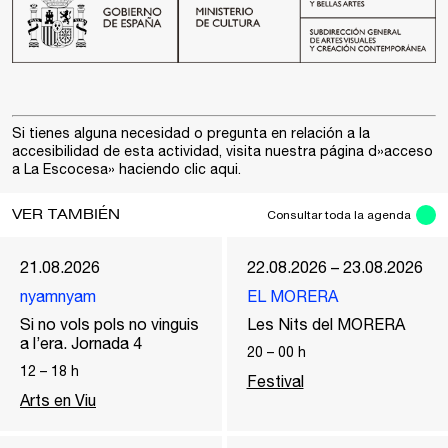
Si tienes alguna necesidad o pregunta en relación a la
accesibilidad de esta actividad, visita nuestra página d»acceso
a La Escocesa» haciendo clic
aqui
.
VER TAMBIÉN
Consultar toda la agenda
21.08.2026
22.08.2026 – 23.08.2026
nyamnyam
EL MORERA
Si no vols pols no vinguis
Les Nits del MORERA
a l’era. Jornada 4
20
–
00
h
12
–
18
h
Festival
Arts en Viu