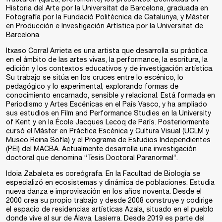
Historia del Arte por la Universitat de Barcelona, graduada en
Fotografía por la Fundació Politècnica de Catalunya, y Máster
en Producción e Investigación Artística por la Universitat de
Barcelona.
Itxaso Corral Arrieta
es una artista que desarrolla su práctica
en el ámbito de las artes vivas, la performance, la escritura, la
edición y los contextos educativos y de investigación artística.
Su trabajo se sitúa en los cruces entre lo escénico, lo
pedagógico y lo experimental, explorando formas de
conocimiento encarnado, sensible y relacional. Está formada en
Periodismo y Artes Escénicas en el País Vasco, y ha ampliado
sus estudios en Film and Performance Studies en la University
of Kent y en la École Jacques Lecoq de París. Posteriormente
cursó el Máster en Práctica Escénica y Cultura Visual (UCLM y
Museo Reina Sofía) y el Programa de Estudios Independientes
(PEI) del MACBA. Actualmente desarrolla una investigación
doctoral que denomina “Tesis Doctoral Paranormal”.
Idoia Zabaleta
es coreógrafa. En la Facultad de Biología se
especializó en ecosistemas y dinámica de poblaciones. Estudia
nueva danza e improvisación en los años noventa. Desde el
2000 crea su propio trabajo y desde 2008 construye y codirige
el espacio de residencias artísticas
Azala
, situado en el pueblo
donde vive al sur de Álava, Lasierra. Desde 2019 es parte del