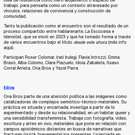
idea de residencia como mero alojamiento o espacio de
trabajo, para pensarla como un contexto atravesado por
vínculos, relaciones de convivencia y construcción de
comunidad.
Tanto la publicación como el encuentro son el resultado de un
proceso compartido entre hablarenarte, La Escocesa e
Idensitat, que se inició en 2023 y que ha tomado forma a través
de varios encuentros bajo el título
desde este ahora
(más info
aquí
).
Participan
Roser Colomar, Irati Irulegi, Flavia Introzzi, Emma
Brasó, Alba Colomo, Clara Piazuelo, Idoia Zabaleta, Itxaso
Corral Arrieta, Ona Bros
y
Yazel Parra.
bios
Ona Bros
parte de una atención política a las imágenes como
catalizadoras de complejos semiótico-técnico-materiales. Su
práctica es situada y encarnada; investiga a partir de lo
experimentado y desde su relacionalidad, en un habitar queer y
una sensibilidad transfeminista. Trabaja con fotografía, vídeo,
escritura y artes en vivo, materiales que pone en relación con
campos epistémicos distantes en busca de narrativas que
fracturen (quizá, brevemente) los presentes. Licenciada en