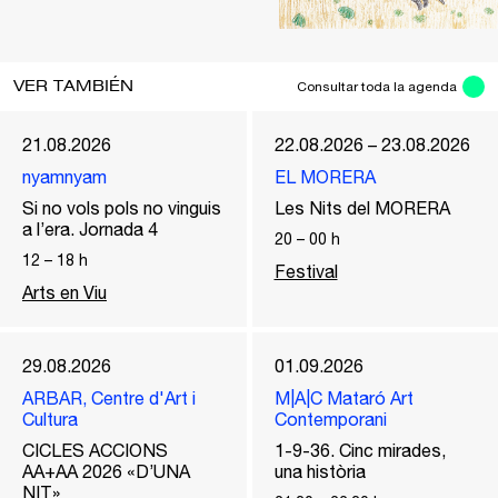
VER TAMBIÉN
Consultar toda la agenda
21.08.2026
22.08.2026 – 23.08.2026
nyamnyam
EL MORERA
Si no vols pols no vinguis
Les Nits del MORERA
a l’era. Jornada 4
20
–
00
h
12
–
18
h
Festival
Arts en Viu
29.08.2026
01.09.2026
ARBAR, Centre d'Art i
M|A|C Mataró Art
Cultura
Contemporani
CICLES ACCIONS
1-9-36. Cinc mirades,
AA+AA 2026 «D’UNA
una història
NIT»