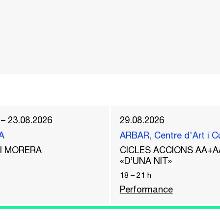
 – 23.08.2026
29.08.2026
A
ARBAR, Centre d'Art i C
del MORERA
CICLES ACCIONS AA+A
«D’UNA NIT»
18
–
21
h
Performance