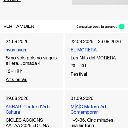
VER TAMBIÉN
Consultar toda la agenda
21.08.2026
22.08.2026 – 23.08.2026
nyamnyam
EL MORERA
Si no vols pols no vinguis
Les Nits del MORERA
a l’era. Jornada 4
20
–
00
h
12
–
18
h
Festival
Arts en Viu
29.08.2026
01.09.2026
ARBAR, Centre d'Art i
M|A|C Mataró Art
Cultura
Contemporani
CICLES ACCIONS
1-9-36. Cinc mirades,
AA+AA 2026 «D’UNA
una història