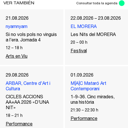
VER TAMBIÉN
Consultar toda la agenda
21.08.2026
22.08.2026 – 23.08.2026
nyamnyam
EL MORERA
Si no vols pols no vinguis
Les Nits del MORERA
a l’era. Jornada 4
20
–
00
h
12
–
18
h
Festival
Arts en Viu
29.08.2026
01.09.2026
ARBAR, Centre d'Art i
M|A|C Mataró Art
Cultura
Contemporani
CICLES ACCIONS
1-9-36. Cinc mirades,
AA+AA 2026 «D’UNA
una història
NIT»
21:30
–
22:30
h
18
–
21
h
Performance
Performance