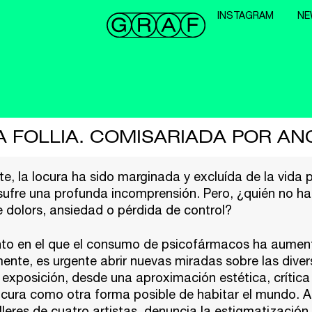
INSTAGRAM
NE
A FOLLIA. COMISARIADA POR AN
e, la locura ha sido marginada y excluída de la vida p
sufre una profunda incomprensión. Pero, ¿quién no h
dolors, ansiedad o pérdida de control?
o en el que el consumo de psicofármacos ha aume
nte, es urgente abrir nuevas miradas sobre las dive
 exposición, desde una aproximación estética, crítica 
ocura como otra forma posible de habitar el mundo. A
lleres de cuatro artistas, denuncia la estigmatización 