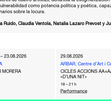
 vulnerabilidad como potencia política y poética, capa
arios sobre la locura.
ía Ruido, Claudia Ventola, Natalia Lazaro Prevost y Jul
 – 23.08.2026
29.08.2026
A
ARBAR, Centre d'Art i C
del MORERA
CICLES ACCIONS AA+A
«D’UNA NIT»
18
–
21
h
Performance