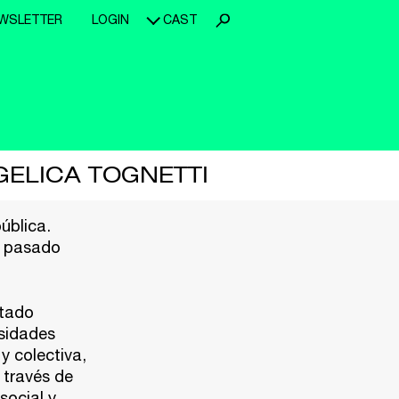
WSLETTER
LOGIN
CAST
GELICA TOGNETTI
ública.
a pasado
ntado
rsidades
y colectiva,
 través de
social y