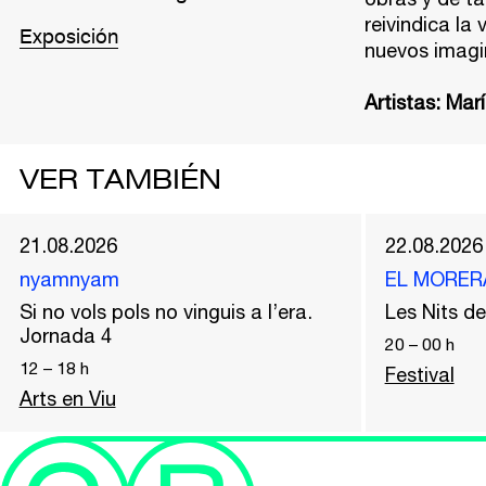
reivindica la
Exposición
nuevos imagin
Artistas: Mar
VER TAMBIÉN
21.08.2026
22.08.2026
nyamnyam
EL MORER
Si no vols pols no vinguis a l’era.
Les Nits 
Jornada 4
20
–
00
h
12
–
18
h
Festival
Arts en Viu