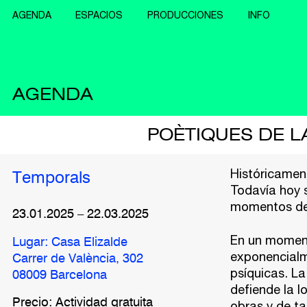
AGENDA
ESPACIOS
PRODUCCIONES
INFO
AGENDA
POÈTIQUES DE L
Históricament
Temporals
Todavía hoy 
momentos de 
23.01.2025
–
22.03.2025
En un moment
Lugar: Casa Elizalde
exponencialme
Carrer de València, 302
psíquicas. La
08009 Barcelona
defiende la l
Precio: Actividad gratuita
obras y de ta