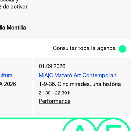
z de activar
ia Montilla
Consultar toda la agenda
01.09.2026
ultura
M|A|C Mataró Art Contemporani
A 2026
1-9-36. Cinc mirades, una història
21:30
–
22:30
h
Performance