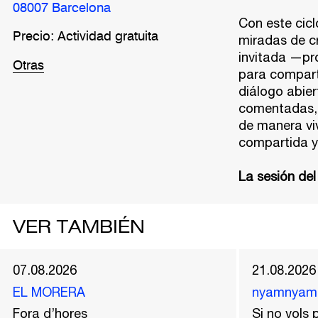
08007 Barcelona
Con este cicl
Precio: Actividad gratuita
miradas de c
invitada —pro
Otras
para comparti
diálogo abier
comentadas, s
de manera viv
compartida y
La sesión del
VER TAMBIÉN
07.08.2026
21.08.2026
EL MORERA
nyamnyam
Fora d’hores
Si no vols p