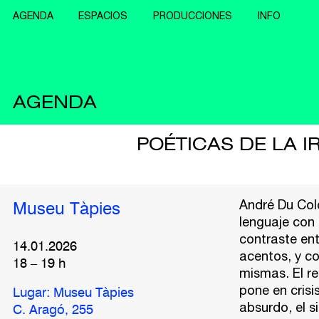
AGENDA
ESPACIOS
PRODUCCIONES
INFO
AGENDA
POÉTICAS DE LA I
André Du Colo
Museu Tàpies
lenguaje con 
contraste ent
14.01.2026
acentos, y co
18
–
19
h
mismas. El re
pone en crisi
Lugar: Museu Tàpies
absurdo, el si
C. Aragó, 255