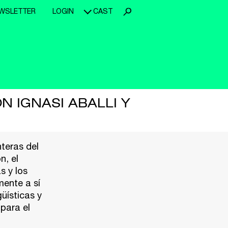
WSLETTER
LOGIN
CAST
N IGNASI ABALLI Y
nteras del
n, el
s y los
mente a sí
üísticas y
 para el