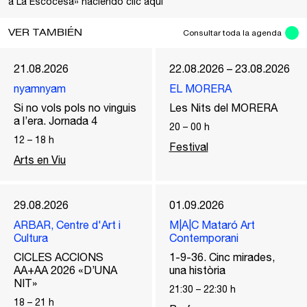
a La Escocesa» haciendo clic
aqui
VER TAMBIÉN
Consultar toda la agenda
21.08.2026
22.08.2026 – 23.08.2026
nyamnyam
EL MORERA
Si no vols pols no vinguis
Les Nits del MORERA
a l’era. Jornada 4
20
–
00
h
12
–
18
h
Festival
Arts en Viu
29.08.2026
01.09.2026
ARBAR, Centre d'Art i
M|A|C Mataró Art
Cultura
Contemporani
CICLES ACCIONS
1-9-36. Cinc mirades,
AA+AA 2026 «D’UNA
una història
NIT»
21:30
–
22:30
h
18
–
21
h