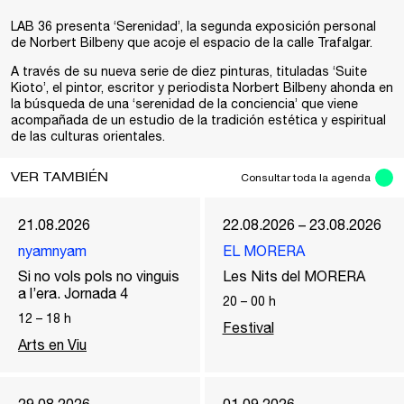
LAB 36 presenta ‘Serenidad’, la segunda exposición personal
de Norbert Bilbeny
que acoje el espacio de la calle Trafalgar.
A través de su nueva serie de diez pinturas, tituladas ‘Suite
Kioto’, el pintor, escritor y periodista Norbert Bilbeny ahonda en
la búsqueda de una ‘serenidad de la conciencia’ que viene
acompañada de un estudio de la tradición estética y espiritual
de las culturas orientales.
VER TAMBIÉN
Consultar toda la agenda
21.08.2026
22.08.2026 – 23.08.2026
nyamnyam
EL MORERA
Si no vols pols no vinguis
Les Nits del MORERA
a l’era. Jornada 4
20
–
00
h
12
–
18
h
Festival
Arts en Viu