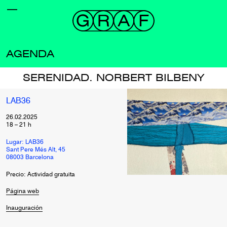
AGENDA
SERENIDAD. NORBERT BILBENY
LAB36
26.02.2025
18
–
21
h
Lugar: LAB36
Sant Pere Més Alt, 45
08003 Barcelona
Precio: Actividad gratuita
Página web
Inauguración