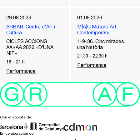
29.08.2026
01.09.2026
ARBAR, Centre d'Art i
M|A|C Mataró Art
Cultura
Contemporani
CICLES ACCIONS
1-9-36. Cinc mirades,
AA+AA 2026 «D’UNA
una història
NIT»
21:30
–
22:30
h
18
–
21
h
Performance
Performance
Con el soporte de:
En colaboración con: