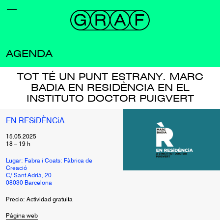
AGENDA
TOT TÉ UN PUNT ESTRANY. MARC
BADIA EN RESIDÈNCIA EN EL
INSTITUTO DOCTOR PUIGVERT
EN RESiDÈNCiA
15.05.2025
18
–
19
h
Lugar: Fabra i Coats: Fàbrica de
Creació
C/ Sant Adrià, 20
08030 Barcelona
Precio: Actividad gratuita
Página web