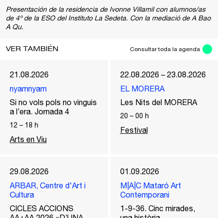
Presentación de la residencia de Ivonne Villamil con alumnos/as
de 4º de la ESO del Instituto La Sedeta. Con la mediació de A Bao
A Qu.
VER TAMBIÉN
Consultar toda la agenda
21.08.2026
22.08.2026 – 23.08.2026
nyamnyam
EL MORERA
Si no vols pols no vinguis
Les Nits del MORERA
a l’era. Jornada 4
20
–
00
h
12
–
18
h
Festival
Arts en Viu
29.08.2026
01.09.2026
ARBAR, Centre d'Art i
M|A|C Mataró Art
Cultura
Contemporani
CICLES ACCIONS
1-9-36. Cinc mirades,
AA+AA 2026 «D’UNA
una història