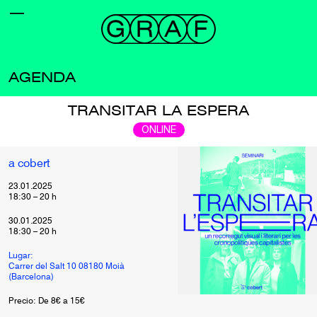
AGENDA
TRANSITAR LA ESPERA
ONLINE
a cobert
23.01.2025
18:30
–
20
h
30.01.2025
18:30
–
20
h
Lugar:
Carrer del Salt 10 08180 Moià
(Barcelona)
Precio: De 8€ a 15€