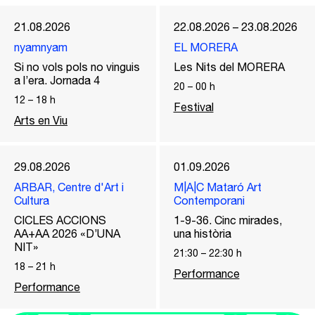
21.08.2026
22.08.2026 – 23.08.2026
nyamnyam
EL MORERA
Si no vols pols no vinguis
Les Nits del MORERA
a l’era. Jornada 4
20
–
00
h
12
–
18
h
Festival
Arts en Viu
29.08.2026
01.09.2026
ARBAR, Centre d'Art i
M|A|C Mataró Art
Cultura
Contemporani
CICLES ACCIONS
1-9-36. Cinc mirades,
AA+AA 2026 «D’UNA
una història
NIT»
21:30
–
22:30
h
18
–
21
h
Performance
Performance