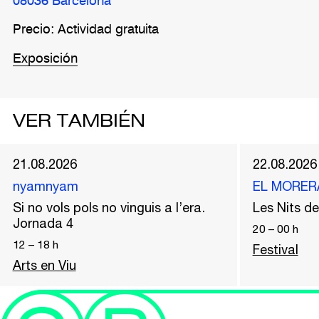
08036 Barcelona
Precio: Actividad gratuita
Exposición
VER TAMBIÉN
21.08.2026
22.08.2026
nyamnyam
EL MORER
Si no vols pols no vinguis a l’era.
Les Nits 
Jornada 4
20
–
00
h
12
–
18
h
Festival
Arts en Viu