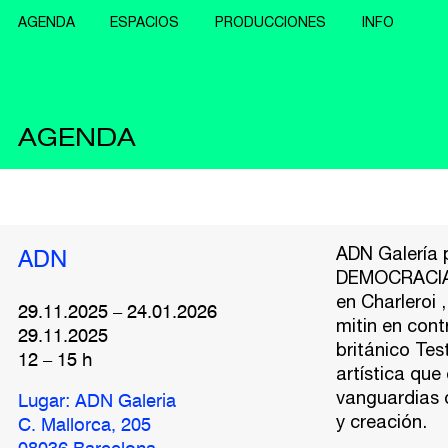
AGENDA
ESPACIOS
PRODUCCIONES
INFO
AGENDA
ADN Galería
ADN
DEMOCRACI
en Charleroi 
29.11.2025
–
24.01.2026
mitin en cont
29.11.2025
británico Tes
12
–
15
h
artística que
vanguardias q
Lugar: ADN Galeria
y creación.
C. Mallorca, 205