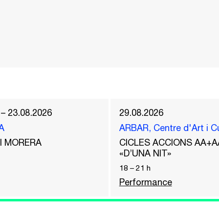
 – 23.08.2026
29.08.2026
A
ARBAR, Centre d'Art i C
del MORERA
CICLES ACCIONS AA+A
«D’UNA NIT»
18
–
21
h
Performance