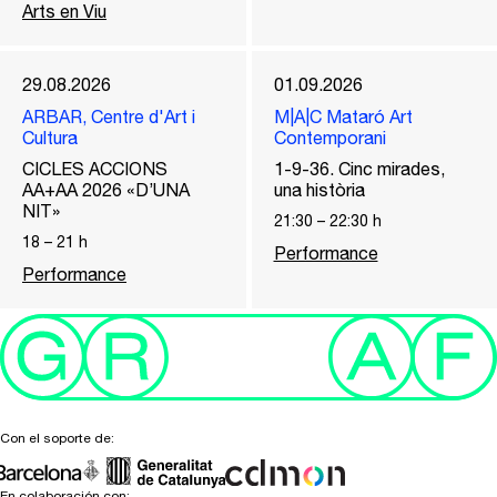
Arts en Viu
29.08.2026
01.09.2026
ARBAR, Centre d'Art i
M|A|C Mataró Art
Cultura
Contemporani
CICLES ACCIONS
1-9-36. Cinc mirades,
AA+AA 2026 «D’UNA
una història
NIT»
21:30
–
22:30
h
18
–
21
h
Performance
Performance
Con el soporte de:
En colaboración con: