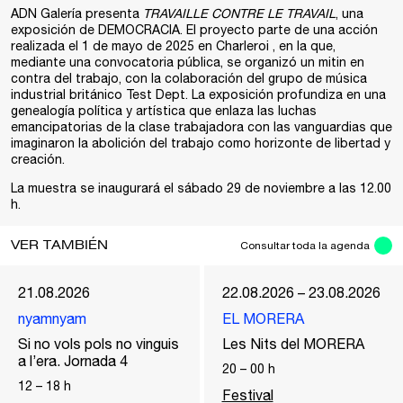
ADN Galería
presenta
TRAVAILLE CONTRE LE TRAVAIL
, una
exposición de
DEMOCRACIA
. El proyecto parte de una acción
realizada el 1 de mayo de 2025 en Charleroi , en la que,
mediante una convocatoria pública, se organizó un mitin en
contra del trabajo, con la colaboración del grupo de música
industrial británico Test Dept. La exposición profundiza en una
genealogía política y artística que enlaza las luchas
emancipatorias de la clase trabajadora con las vanguardias que
imaginaron la abolición del trabajo como horizonte de libertad y
creación.
La muestra se inaugurará el sábado 29 de noviembre a las 12.00
h.
VER TAMBIÉN
Consultar toda la agenda
21.08.2026
22.08.2026 – 23.08.2026
nyamnyam
EL MORERA
Si no vols pols no vinguis
Les Nits del MORERA
a l’era. Jornada 4
20
–
00
h
12
–
18
h
Festival