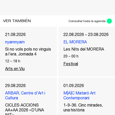
VER TAMBIÉN
Consultar toda la agenda
21.08.2026
22.08.2026 – 23.08.2026
nyamnyam
EL MORERA
Si no vols pols no vinguis
Les Nits del MORERA
a l’era. Jornada 4
20
–
00
h
12
–
18
h
Festival
Arts en Viu
29.08.2026
01.09.2026
ARBAR, Centre d'Art i
M|A|C Mataró Art
Cultura
Contemporani
CICLES ACCIONS
1-9-36. Cinc mirades,
AA+AA 2026 «D’UNA
una història
NIT»