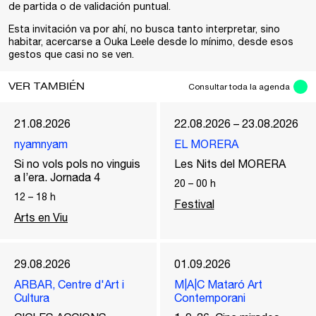
de partida o de validación puntual.
Esta invitación va por ahí, no busca tanto interpretar, sino
habitar, acercarse a Ouka Leele desde lo mínimo, desde esos
gestos que casi no se ven.
VER TAMBIÉN
Consultar toda la agenda
21.08.2026
22.08.2026 – 23.08.2026
nyamnyam
EL MORERA
Si no vols pols no vinguis
Les Nits del MORERA
a l’era. Jornada 4
20
–
00
h
12
–
18
h
Festival
Arts en Viu
29.08.2026
01.09.2026
ARBAR, Centre d'Art i
M|A|C Mataró Art
Cultura
Contemporani